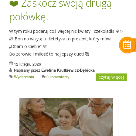
❤️ Zaskocz swoją drugą
połówkę!
W tym roku podaruj coś więcej niż kwiaty i czekoladki 🌹✨
🎁 Bon na wizytę u dietetyka to prezent, który mówi:
„Dbam o Ciebie” 💚
Bo zdrowie i miłość to najlepszy duet! 🥰
12 lutego, 2026
Napisany przez
Ewelina Krutkiewicz-Dębicka
Wydarzenia
0 komentarzy
czytaj więcej