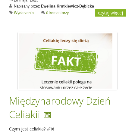
Napisany przez
Ewelina Krutkiewicz-Dębicka
Wydarzenia
0 komentarzy
czytaj więcej
Międzynarodowy Dzień
Celiakii 📅
Czym jest celiakia? 🥖❌