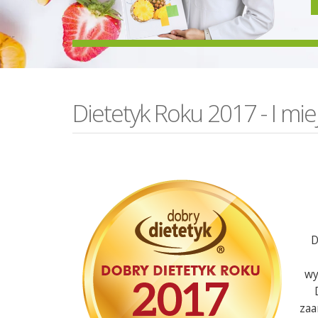
Dietetyk Roku 2017 - I mie
D
wy
zaa