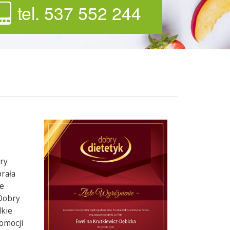
tel. 537 552 244
ry
rała
we
 Dobry
lkie
omocji