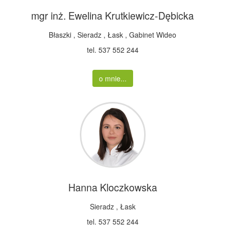
15:40
mgr inż. Ewelina Krutkiewicz-Dębicka
16:00
Błaszki
,
Sieradz
,
Łask
,
Gabinet Wideo
tel. 537 552 244
16:20
16:20
o mnie...
17:00
17:20
17:40
18:00
Hanna Kloczkowska
Sieradz
,
Łask
tel. 537 552 244