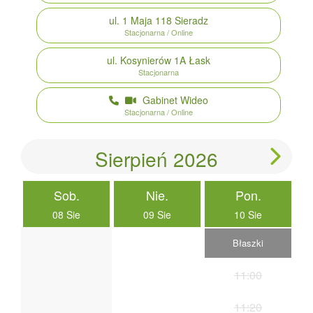
ul. 1 Maja 118
Sieradz
Stacjonarna / Online
ul. Kosynierów 1A
Łask
Stacjonarna
Gabinet Wideo
Stacjonarna / Online
Sierpień 2026
Sob.
Nie.
Pon.
08 Sie
09 Sie
10 Sie
Błaszki
11:00
11:20