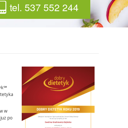
tel. 537 552 244
tyk℠
etetyka
ów w
już po