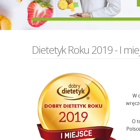
Dietetyk Roku 2019 - I mie
W d
wręczo
O t
Polsc