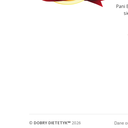
Pani 
si
©
DOBRY DIETETYK℠
2026
Dane 