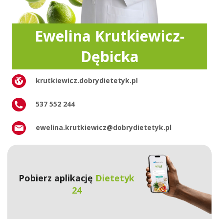
Ewelina Krutkiewicz-
Dębicka
krutkiewicz.dobrydietetyk.pl
537 552 244
ewelina.krutkiewicz@dobrydietetyk.pl
Pobierz aplikację
Dietetyk
24